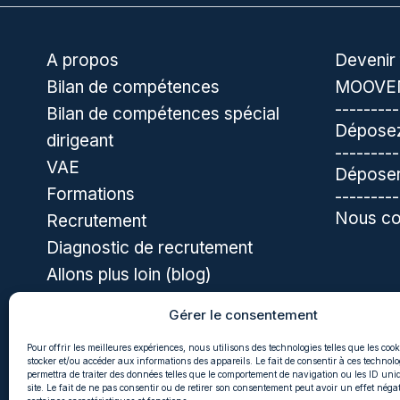
A propos
Devenir 
Bilan de compétences
MOOVE
---------
Bilan de compétences spécial
Déposez
dirigeant
---------
VAE
Déposer
Formations
---------
Nous co
Recrutement
Diagnostic de recrutement
Allons plus loin (blog)
Gérer le consentement
Pour offrir les meilleures expériences, nous utilisons des technologies telles que les coo
stocker et/ou accéder aux informations des appareils. Le fait de consentir à ces technol
permettra de traiter des données telles que le comportement de navigation ou les ID uni
site. Le fait de ne pas consentir ou de retirer son consentement peut avoir un effet négat