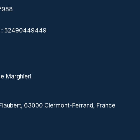
47988
A) : 52490449449
e Marghieri
Flaubert, 63000 Clermont-Ferrand, France