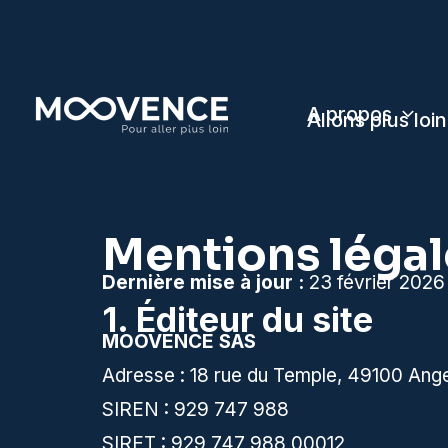
Aller
au
contenu
A propos
Allons plus loin
Mentions légal
Dernière mise à jour :
23 février 2026
1. Éditeur du site
MOOVENCE SAS
Adresse : 18 rue du Temple, 49100 Ang
SIREN : 929 747 988
SIRET : 929 747 988 00012