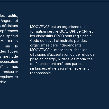
s actifs,
 Angers et
s décisions
MOOVENCE est un organisme de
ompétences
formation certifié QUALIOPI. Le CPF et
ces spécial
les dispositifs OPCO sont régis par le
Code du travail et instruits par des
ture sur 6
organismes tiers indépendants.
es sur le
MOOVENCE n’intervient ni dans les
es litiges
décisions d’acceptation ou de refus de
 la méthode
prise en charge, ni dans les modalités
curisation
de financement arrêtées par ces
n™ : nos
instances, et ne saurait en être tenu
 restaurer
responsable.
s équipes et
able.