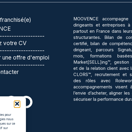
MOOVENCE accompagne le
franchisé(e)
dirigeants et entreprises à
NCE
partout en France dans leur
-------------------
structurantes. Bilan de c
 votre CV
certifié, bilan de compéten
-------------------
dirigeant, parcours Signa
mois, formations basé
 une offre d'emploi
Market[SELL]ing™, gestion d
-------------------
et de la relation client avec
ntacter
CLORS™, recrutement et sé
des rôles avec Rolewo
accompagnements visent à
l’envie d’acheter, aligner le
sécuriser la performance dur
kies pour
ogies nous
ques sur ce
if sur